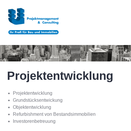
Zum
Inhalt
springen
Projektentwicklung
Projektentwicklung
Grundstücksentwickung
Objektentwicklung
Refurbishment von Bestandsimmobilien
Investorenbetreuung